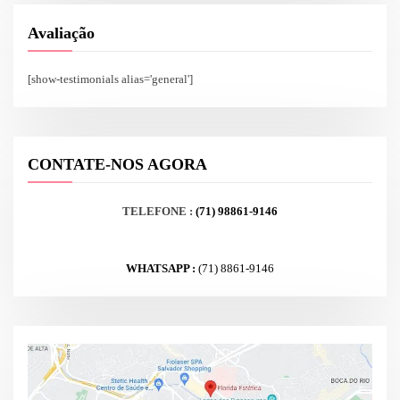
Avaliação
[show-testimonials alias='general']
CONTATE-NOS AGORA
TELEFONE :
(71) 98861-9146
WHATSAPP :
(71) 8861-9146