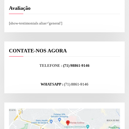
Avaliação
[show-testimonials alias='general']
CONTATE-NOS AGORA
TELEFONE :
(71) 98861-9146
WHATSAPP :
(71) 8861-9146