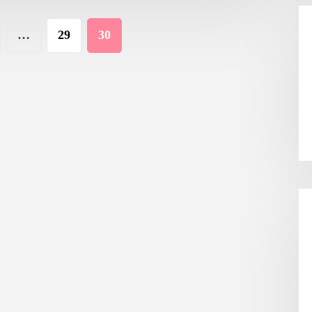
…
29
30