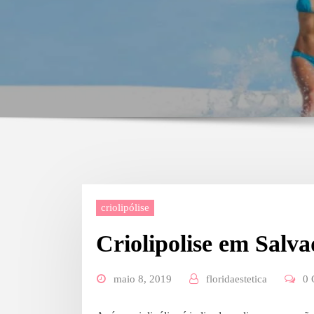
criolipólise
Criolipolise em Salv
maio 8, 2019
floridaestetica
0