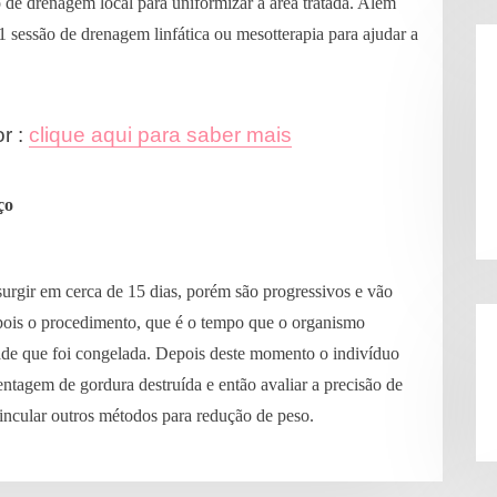
o de drenagem local para uniformizar a área tratada. Além
1 sessão de drenagem linfática ou mesotterapia para ajudar a
or :
clique aqui para saber mais
ço
surgir em cerca de 15 dias, porém são progressivos e vão
is o procedimento, que é o tempo que o organismo
dade que foi congelada. Depois deste momento o indivíduo
rcentagem de gordura destruída e então avaliar a precisão de
vincular outros métodos para redução de peso.