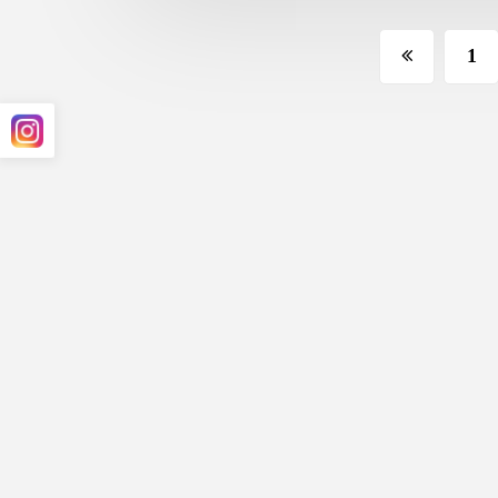
Paginação
1
de
posts