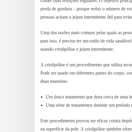
comer suas refeições regulares. O objetivo princi
perda de gordura – porque reduz o número de ve
pessoas acham o jejum intermitente útil para evit
Uma das razões mais comuns pelas quais as pesso
para isso, é preciso ter um estilo de vida saudáv
usando criolipólise e jejum intermitente.
A criolipólise é um procedimento que utiliza tec
Pode ser usado em diferentes partes do corpo, com
duas maneiras:
Um único tratamento que dura cerca de uma h
Uma série de tratamentos durante um período
Este procedimento provou ser eficaz contra depós
na superfície da pele. A criolipólise também ofer