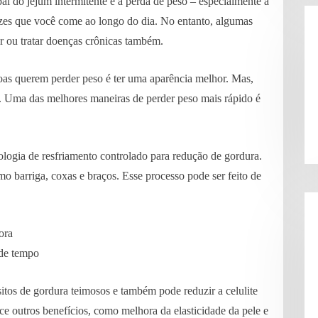
pal do jejum intermitente é a perda de peso – especialmente a
zes que você come ao longo do dia. No entanto, algumas
ar ou tratar doenças crônicas também.
as querem perder peso é ter uma aparência melhor. Mas,
el. Uma das melhores maneiras de perder peso mais rápido é
nologia de resfriamento controlado para redução de gordura.
o barriga, coxas e braços. Esse processo pode ser feito de
ora
 de tempo
itos de gordura teimosos e também pode reduzir a celulite
ece outros benefícios, como melhora da elasticidade da pele e