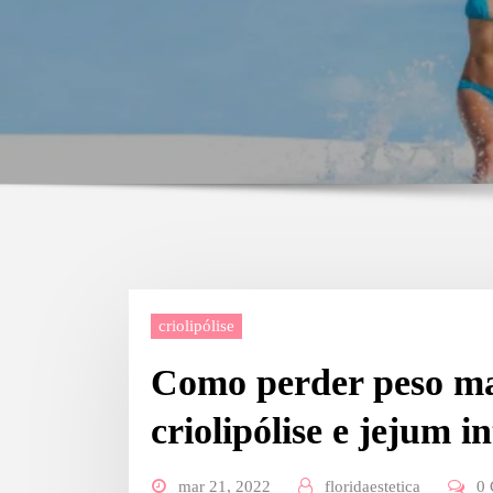
criolipólise
Como perder peso ma
criolipólise e jejum i
mar 21, 2022
floridaestetica
0