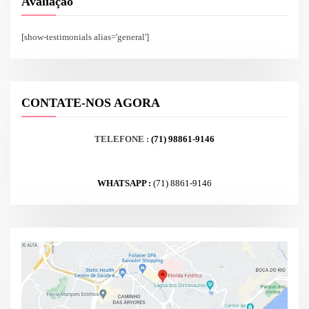
Avaliação
[show-testimonials alias='general']
CONTATE-NOS AGORA
TELEFONE :
(71) 98861-9146
WHATSAPP :
(71) 8861-9146