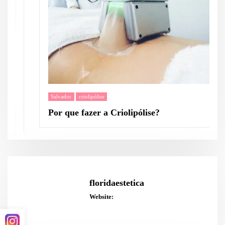
Salvador
criolipólise
Por que fazer a Criolipólise?
floridaestetica
Website: