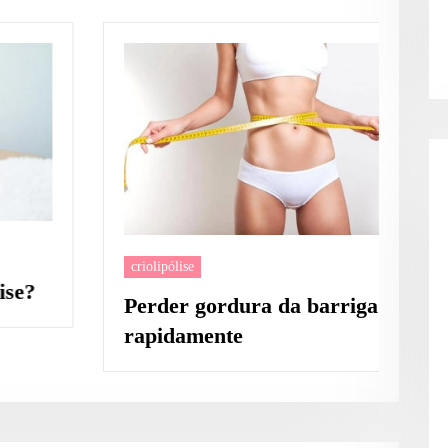
cr
criolipólise
C
Perder gordura da barriga
t
rapidamente
p
a