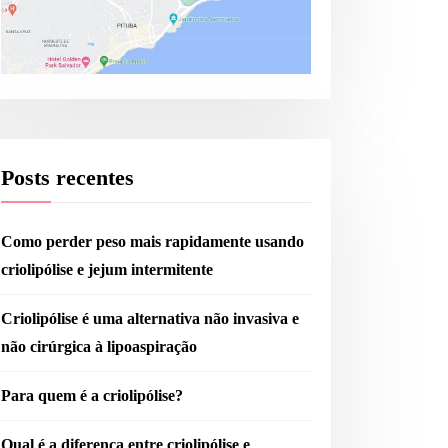
criolipólise
Posts recentes
CRIOLIPO
procedimen
iolipólise
Como perder peso mais rapidamente usando
a 30% de g
criolipólise e jejum intermitente
riolipolise : O tempo de
tratada
ratamento de uma área de 20
Criolipólise é uma alternativa não invasiva e
or 20 centímetros dura
não cirúrgica à lipoaspiração
proximadamente uma hora
Para quem é a criolipólise?
Qual é a diferença entre criolipólise e