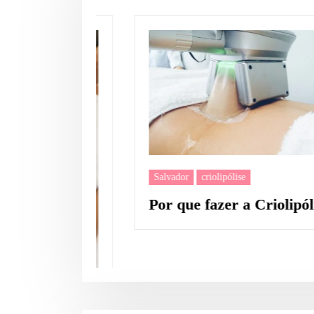
Salvador
criolipólise
Por que fazer a Criolipólise?
lvador