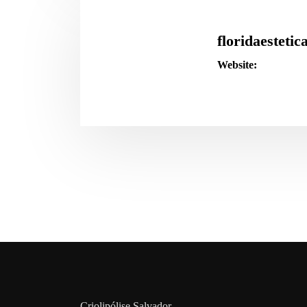
tre
iração?
floridaestetic
Website:
Criolipólise Salvador